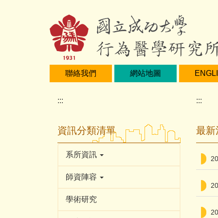
跳
到
主
要
內
容
聯絡我們
網站地圖
ENGL
區
:::
:::
資訊分類清單
最新
系所資訊
2
師資陣容
2
學術研究
2