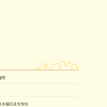
新趨勢
常壓力性水腦症及失智症